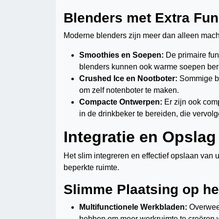
Blenders met Extra Fun
Moderne blenders zijn meer dan alleen machi
Smoothies en Soepen:
De primaire fun
blenders kunnen ook warme soepen bere
Crushed Ice en Nootboter:
Sommige ble
om zelf notenboter te maken.
Compacte Ontwerpen:
Er zijn ook comp
in de drinkbeker te bereiden, die vervol
Integratie en Opsla
Het slim integreren en effectief opslaan van
beperkte ruimte.
Slimme Plaatsing op he
Multifunctionele Werkbladen:
Overweeg
hebben om meer werkruimte te creëren 