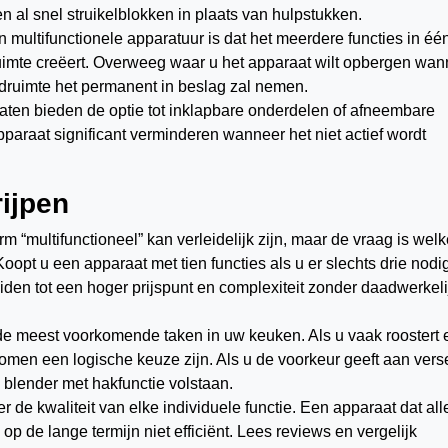
en al snel struikelblokken in plaats van hulpstukken.
 multifunctionele apparatuur is dat het meerdere functies in éé
ruimte creëert. Overweeg waar u het apparaat wilt opbergen wan
ladruimte het permanent in beslag zal nemen.
en bieden de optie tot inklapbare onderdelen of afneembare
pparaat significant verminderen wanneer het niet actief wordt
rijpen
m “multifunctioneel” kan verleidelijk zijn, maar de vraag is wel
oopt u een apparaat met tien functies als u er slechts drie nodi
iden tot een hoger prijspunt en complexiteit zonder daadwerkeli
e meest voorkomende taken in uw keuken. Als u vaak roostert 
omen een logische keuze zijn. Als u de voorkeur geeft aan vers
blender met hakfunctie volstaan.
r de kwaliteit van elke individuele functie. Een apparaat dat all
 op de lange termijn niet efficiënt. Lees reviews en vergelijk