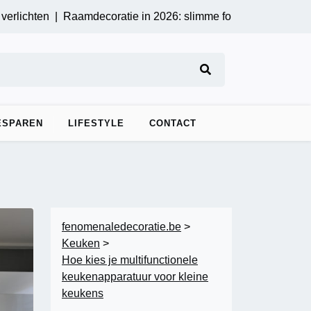
ten |
Raamdecoratie in 2026: slimme folieopties voor privacy en
ESPAREN
LIFESTYLE
CONTACT
fenomenaledecoratie.be
>
Keuken
>
Hoe kies je multifunctionele
keukenapparatuur voor kleine
keukens