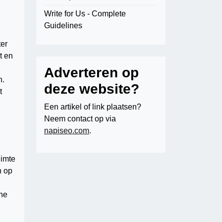
Write for Us - Complete
Guidelines
ter
t en
Adverteren op
n.
deze website?
t
Een artikel of link plaatsen?
Neem contact op via
napiseo.com
.
uimte
n op
che