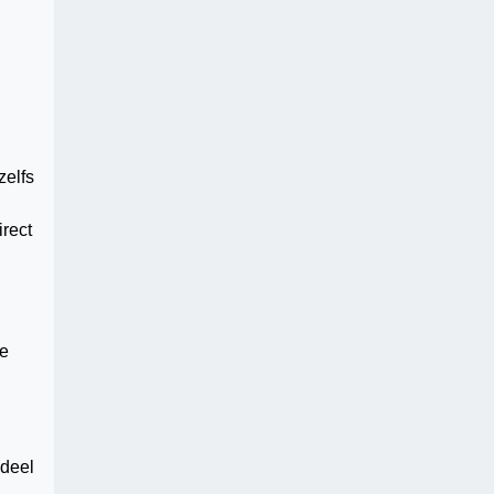
zelfs
irect
de
 deel