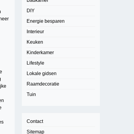
Badkamer
DIY
n
neer
Energie besparen
Interieur
Keuken
Kinderkamer
Lifestyle
ke
Lokale gidsen
g
Raamdecoratie
jke
Tuin
en
e
Contact
es
Sitemap