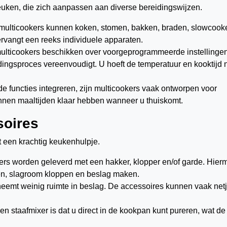
uken, die zich aanpassen aan diverse bereidingswijzen.
multicookers kunnen koken, stomen, bakken, braden, slowcook
ervangt een reeks individuele apparaten.
ulticookers beschikken over voorgeprogrammeerde instellinge
dingsproces vereenvoudigt. U hoeft de temperatuur en kooktijd n
e functies integreren, zijn multicookers vaak ontworpen voor
unnen maaltijden klaar hebben wanneer u thuiskomt.
soires
t een krachtig keukenhulpje.
ers worden geleverd met een hakker, klopper en/of garde. Hier
ren, slagroom kloppen en beslag maken.
neemt weinig ruimte in beslag. De accessoires kunnen vaak net
n staafmixer is dat u direct in de kookpan kunt pureren, wat de