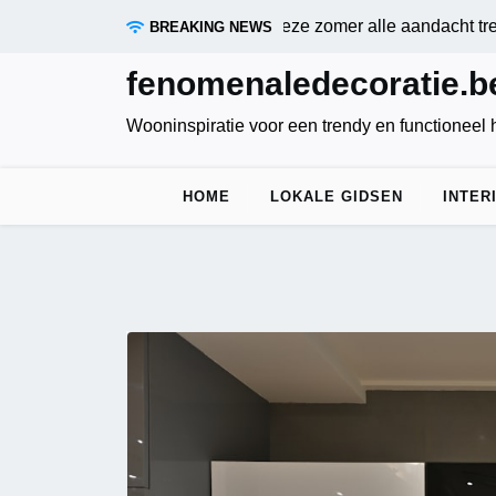
Skip
riene blauw: de kleur die deze zomer alle aandacht trekt |
Zo
BREAKING NEWS
to
content
fenomenaledecoratie.b
Wooninspiratie voor een trendy en functioneel 
HOME
LOKALE GIDSEN
INTER