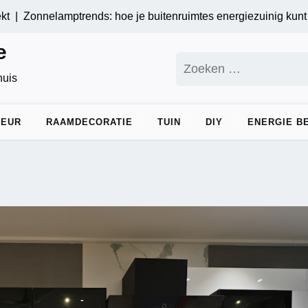
nnelamptrends: hoe je buitenruimtes energiezuinig kunt verlich
e
Zoeken
naar:
huis
IEUR
RAAMDECORATIE
TUIN
DIY
ENERGIE B