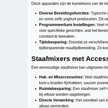
Deze apparaten zijn de kameleons van de ke
Diverse Bereidingsfuncties:
Typische 
en soms zelfs yoghurt produceren. Dit v
Programmeerbare Instellingen:
Veel m
voor specifieke gerechten, wat het berei
constant te bewaken.
Tijdsbesparing:
Doordat ze verschillend
tijdbesparende maaltijdbereiding. Ze k
Staafmixers met Acces
Een eenvoudige staafmixer kan uitgroeien to
Hak- en Mixaccessoires:
Veel staafmix
kunt u kruiden fijnhakken, sauzen pure
Ruimtebesparing:
Een staafmixer zelf 
bij elkaar worden opgeborgen.
Directe Verwerking:
Het voordeel van ee
afwas vermindert.