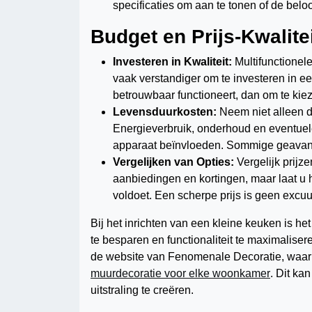
specificaties om aan te tonen of de beloo
Budget en Prijs-Kwalit
Investeren in Kwaliteit:
Multifunctionele
vaak verstandiger om te investeren in e
betrouwbaar functioneert, dan om te kie
Levensduurkosten:
Neem niet alleen d
Energieverbruik, onderhoud en eventuele
apparaat beïnvloeden. Sommige geavanc
Vergelijken van Opties:
Vergelijk prijz
aanbiedingen en kortingen, maar laat u hi
voldoet. Een scherpe prijs is geen excuu
Bij het inrichten van een kleine keuken is h
te besparen en functionaliteit te maximalisere
de website van Fenomenale Decoratie, waar je
muurdecoratie voor elke woonkamer
. Dit ka
uitstraling te creëren.