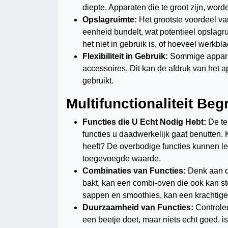
diepte. Apparaten die te groot zijn, word
Opslagruimte:
Het grootste voordeel van
eenheid bundelt, wat potentieel opslag
het niet in gebruik is, of hoeveel werkb
Flexibiliteit in Gebruik:
Sommige apparat
accessoires. Dit kan de afdruk van het a
gebruikt.
Multifunctionaliteit Beg
Functies die U Echt Nodig Hebt:
De ter
functies u daadwerkelijk gaat benutten. K
heeft? De overbodige functies kunnen le
toegevoegde waarde.
Combinaties van Functies:
Denk aan d
bakt, kan een combi-oven die ook kan st
sappen en smoothies, kan een krachtige 
Duurzaamheid van Functies:
Controlee
een beetje doet, maar niets echt goed, is