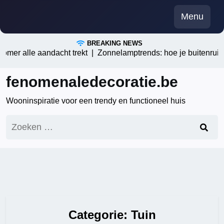
Skip
Menu
to
content
BREAKING NEWS
e aandacht trekt |
Zonnelamptrends: hoe je buitenruimtes energ
fenomenaledecoratie.be
Wooninspiratie voor een trendy en functioneel huis
Zoeken
naar:
Categorie:
Tuin