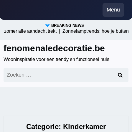
Skip
Menu
to
content
BREAKING NEWS
r alle aandacht trekt |
Zonnelamptrends: hoe je buitenruimtes 
fenomenaledecoratie.be
Wooninspiratie voor een trendy en functioneel huis
Zoeken
naar:
Categorie:
Kinderkamer