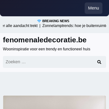
Skip
Menu
to
content
BREAKING NEWS
le aandacht trekt |
Zonnelamptrends: hoe je buitenruimtes ener
fenomenaledecoratie.be
Wooninspiratie voor een trendy en functioneel huis
Zoeken
naar: