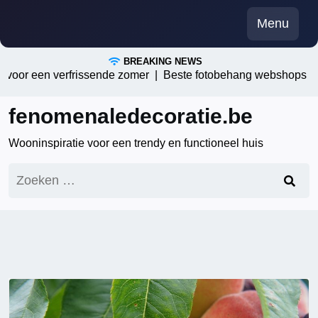
Skip
Menu
to
content
BREAKING NEWS
r een verfrissende zomer |
Beste fotobehang webshops in Belg
fenomenaledecoratie.be
Wooninspiratie voor een trendy en functioneel huis
Zoeken
naar: