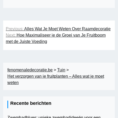
Berichtnavigatie
Previous:
Alles Wat Je Moet Weten Over Raamdecoratie
Next:
Hoe Maximaliseer je de Groei van Je Fruitboom
met de Juiste Voeding
fenomenaledecoratie.be
>
Tuin
>
Het verzorgen van je fruitplanten – Alles wat je moet
weten
Recente berichten
Zwembadblues: unieke zwembadideeën voor een