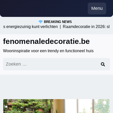
Skip
Menu
to
content
BREAKING NEWS
 energiezuinig kunt verlichten |
Raamdecoratie in 2026: slimme 
fenomenaledecoratie.be
Wooninspiratie voor een trendy en functioneel huis
Zoeken
naar: