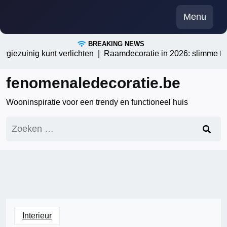
Skip
Menu
to
content
BREAKING NEWS
ezuinig kunt verlichten |
Raamdecoratie in 2026: slimme folieop
fenomenaledecoratie.be
Wooninspiratie voor een trendy en functioneel huis
Zoeken
naar:
Interieur