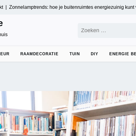
nelamptrends: hoe je buitenruimtes energiezuinig kunt verlicht
e
Zoeken
naar:
huis
IEUR
RAAMDECORATIE
TUIN
DIY
ENERGIE B