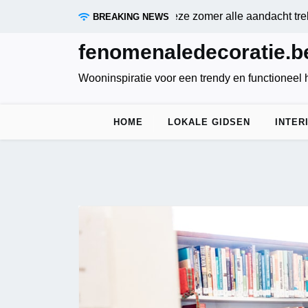
Skip
iene blauw: de kleur die deze zomer alle aandacht trekt |
Zon
BREAKING NEWS
to
content
fenomenaledecoratie.b
Wooninspiratie voor een trendy en functioneel 
HOME
LOKALE GIDSEN
INTER