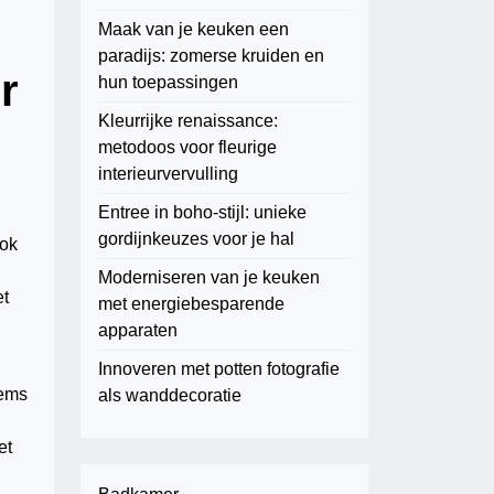
Maak van je keuken een
paradijs: zomerse kruiden en
r
hun toepassingen
Kleurrijke renaissance:
metodoos voor fleurige
interieurvervulling
Entree in boho-stijl: unieke
gordijnkeuzes voor je hal
ook
Moderniseren van je keuken
et
met energiebesparende
apparaten
Innoveren met potten fotografie
tems
als wanddecoratie
et