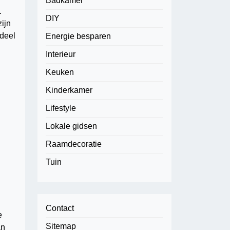
Badkamer
.
DIY
ijn
rdeel
Energie besparen
Interieur
Keuken
Kinderkamer
Lifestyle
Lokale gidsen
Raamdecoratie
Tuin
Contact
e
Sitemap
an