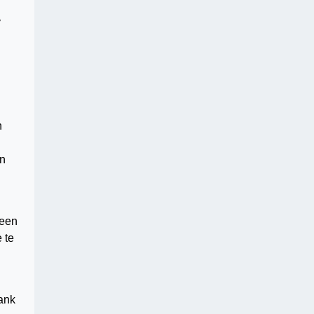
y
n
en
 een
 te
ank