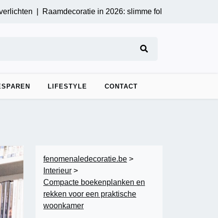
en |
Raamdecoratie in 2026: slimme folieopties voor privacy en s
ESPAREN
LIFESTYLE
CONTACT
fenomenaledecoratie.be
>
Interieur
>
Compacte boekenplanken en
rekken voor een praktische
woonkamer