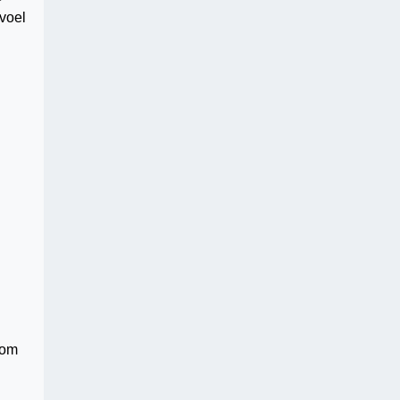
evoel
n
 om