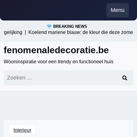
Skip
Menu
to
content
BREAKING NEWS
rgelijking |
Koelend mariene blauw: de kleur die deze zomer al
fenomenaledecoratie.be
Wooninspiratie voor een trendy en functioneel huis
Zoeken
naar:
Interieur