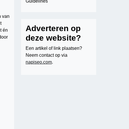
Guidelines
n van
t
Adverteren op
t én
deze website?
door
Een artikel of link plaatsen?
Neem contact op via
napiseo.com
.