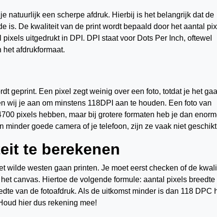
je natuurlijk een scherpe afdruk. Hierbij is het belangrijk dat de
de is. De kwaliteit van de print wordt bepaald door het aantal pix
l pixels uitgedrukt in DPI. DPI staat voor Dots Per Inch, oftewel
n het afdrukformaat.
t geprint. Een pixel zegt weinig over een foto, totdat je het gaa
den wij je aan om minstens 118DPI aan te houden. Een foto van
700 pixels hebben, maar bij grotere formaten heb je dan enor
en minder goede camera of je telefoon, zijn ze vaak niet geschikt
eit te berekenen
het wilde westen gaan printen. Je moet eerst checken of de kwali
 het canvas. Hiertoe de volgende formule: aantal pixels breedte 
eedte van de fotoafdruk. Als de uitkomst minder is dan 118 DPC 
. Houd hier dus rekening mee!