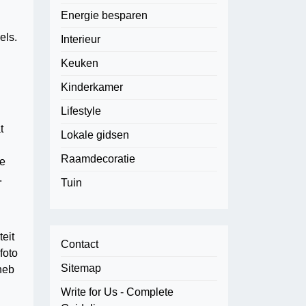
Energie besparen
els.
Interieur
Keuken
Kinderkamer
Lifestyle
t
Lokale gidsen
Raamdecoratie
me
.
Tuin
teit
Contact
foto
Sitemap
heb
Write for Us - Complete