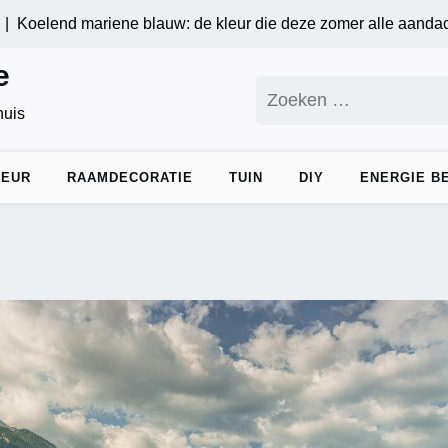
elend mariene blauw: de kleur die deze zomer alle aandacht tr
e
Zoeken
naar:
huis
IEUR
RAAMDECORATIE
TUIN
DIY
ENERGIE B