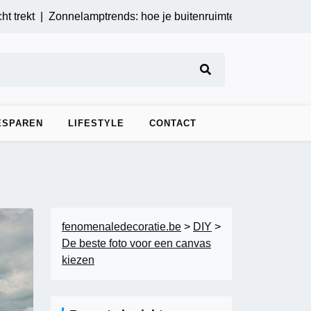
ekt |
Zonnelamptrends: hoe je buitenruimtes energiezuinig kunt
ESPAREN
LIFESTYLE
CONTACT
fenomenaledecoratie.be
>
DIY
>
De beste foto voor een canvas
kiezen