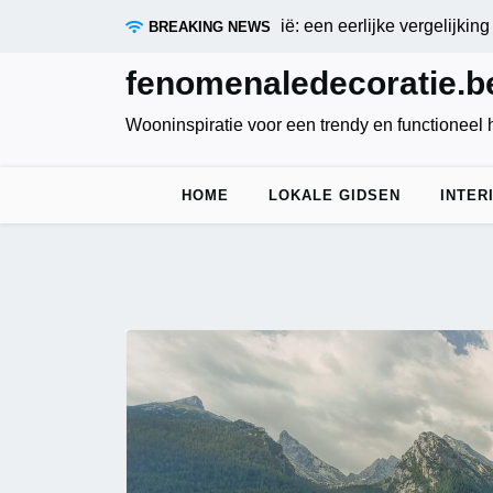
Skip
 fotobehang webshops in België: een eerlijke vergelijking |
Ko
BREAKING NEWS
to
content
fenomenaledecoratie.b
Wooninspiratie voor een trendy en functioneel 
HOME
LOKALE GIDSEN
INTER