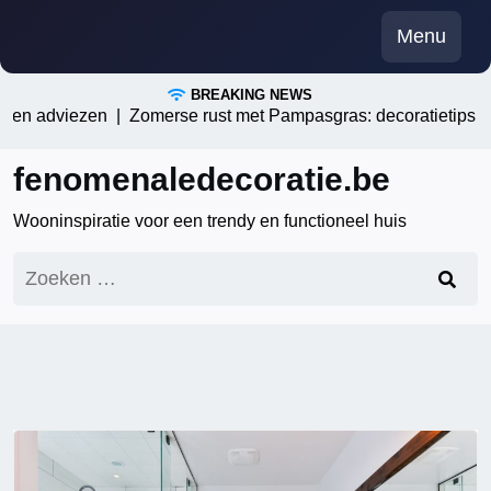
Skip
Menu
to
content
BREAKING NEWS
n adviezen |
Zomerse rust met Pampasgras: decoratietips voor j
fenomenaledecoratie.be
Wooninspiratie voor een trendy en functioneel huis
Zoeken
naar: