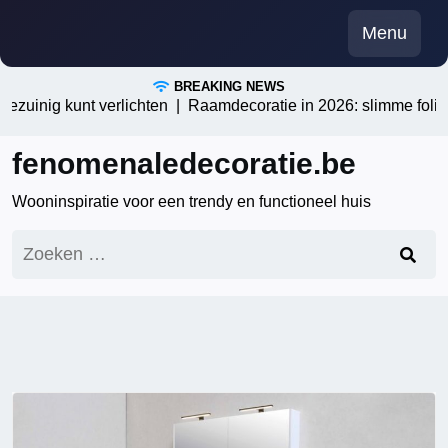
Skip
Menu
to
content
BREAKING NEWS
inig kunt verlichten |
Raamdecoratie in 2026: slimme folieoptie
fenomenaledecoratie.be
Wooninspiratie voor een trendy en functioneel huis
Zoeken
naar: